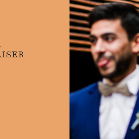
I
ISER