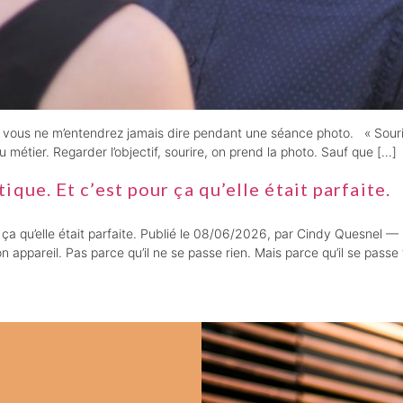
que vous ne m’entendrez jamais dire pendant une séance photo. « Sour
u métier. Regarder l’objectif, sourire, on prend la photo. Sauf que […]
que. Et c’est pour ça qu’elle était parfaite.
 ça qu’elle était parfaite. Publié le 08/06/2026, par Cindy Quesnel —
 appareil. Pas parce qu’il ne se passe rien. Mais parce qu’il se pass